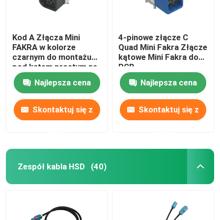
Kod A Złącza Mini
4-pinowe złącze C
FAKRA w kolorze
Quad Mini Fakra Złącze
czarnym do montażu
kątowe Mini Fakra do
pod kątem prostym na
PCB
płytce drukowanej
Najlepsza cena
Najlepsza cena
Skontaktuj się z
Skontaktuj się z
nami
nami
Zespół kabla HSD
(40)