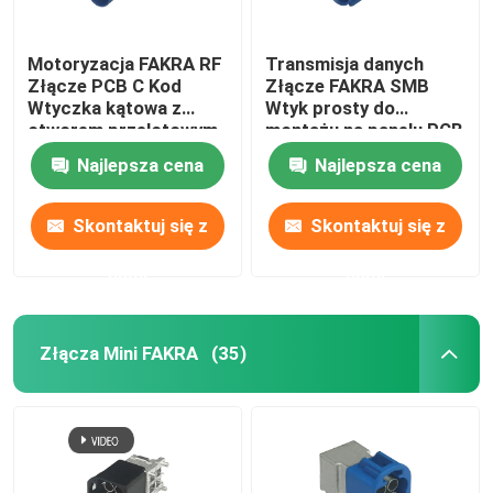
Motoryzacja FAKRA RF
Transmisja danych
Złącze PCB C Kod
Złącze FAKRA SMB
Wtyczka kątowa z
Wtyk prosty do
otworem przelotowym
montażu na panelu PCB
Najlepsza cena
Najlepsza cena
Skontaktuj się z
Skontaktuj się z
nami
nami
Złącza Mini FAKRA
(35)