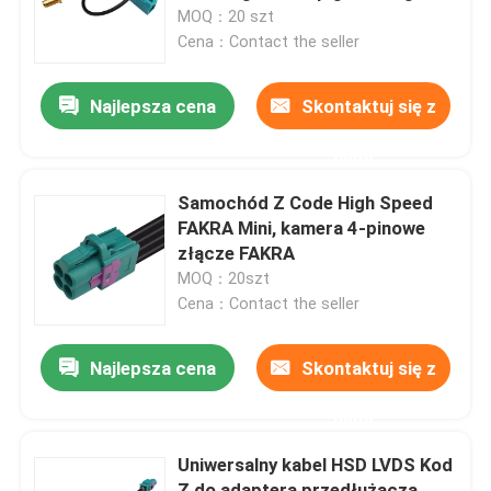
Fakra Z Code
MOQ：20 szt
Cena：Contact the seller
O nas
Najlepsza cena
Skontaktuj się z
Wycieczka po fabryce
nami
Kontrola jakości
Samochód Z Code High Speed ​​
FAKRA Mini, kamera 4-pinowe
złącze FAKRA
Skontaktuj się z nami
MOQ：20szt
Cena：Contact the seller
Poprosić o wycenę
Najlepsza cena
Skontaktuj się z
Złącze FAKRA HSD
nami
Uniwersalny kabel HSD LVDS Kod
Złącze PCB FAKRA
Z do adaptera przedłużacza