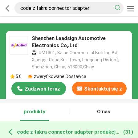
Shenzhen Leadsign Automotive
Electronics Co,.Ltd
RM1301, Baihe Commercial Building B#,
Xiangge Road,Buji Town, Longgang District,
ShenZhen, China, 518000,Chiny
5.0
zweryfikowane Dostawca
Zadzwoń teraz
Skontaktuj się z
nami
produkty
O nas
code z fakra connector adapter produkcja online
(31)