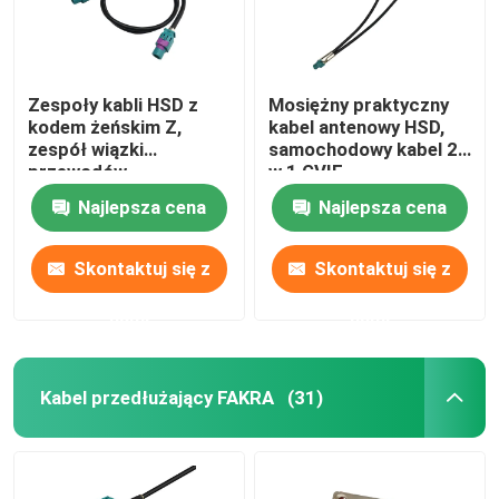
Zespoły kabli HSD z
Mosiężny praktyczny
kodem żeńskim Z,
kabel antenowy HSD,
zespół wiązki
samochodowy kabel 2
przewodów
w 1 GVIF
samochodowych HSD
Najlepsza cena
Najlepsza cena
DC 6 GHz
Skontaktuj się z
Skontaktuj się z
nami
nami
Kabel przedłużający FAKRA
(31)