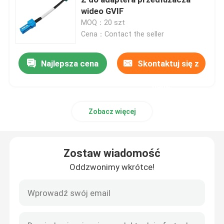
wideo GVIF
MOQ：20 szt
Złącza Mini FAKRA
Cena：Contact the seller
Zespół kabla HSD
Najlepsza cena
Skontaktuj się z
nami
Kabel przedłużający FAKRA
Zobacz więcej
Kabel koncentryczny FAKRA
Zostaw wiadomość
Adapter antenowy FAKRA
Oddzwonimy wkrótce!
Kabel FAKRA HSD
Kabel HSD LVDS