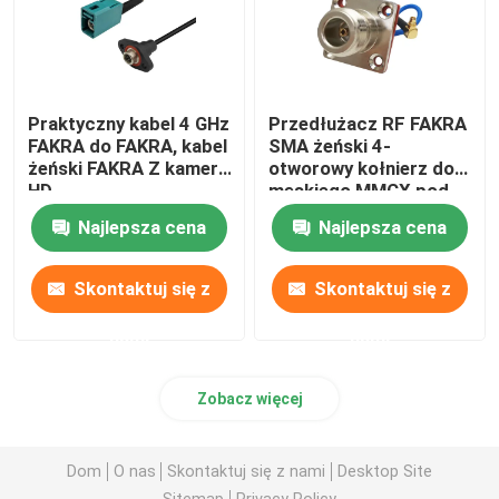
Praktyczny kabel 4 GHz
Przedłużacz RF FAKRA
FAKRA do FAKRA, kabel
SMA żeński 4-
żeński FAKRA Z kamery
otworowy kołnierz do
HD
męskiego MMCX pod
kątem prostym
Najlepsza cena
Najlepsza cena
Skontaktuj się z
Skontaktuj się z
nami
nami
Zobacz więcej
Dom
O nas
Skontaktuj się z nami
Desktop Site
Sitemap
Privacy Policy