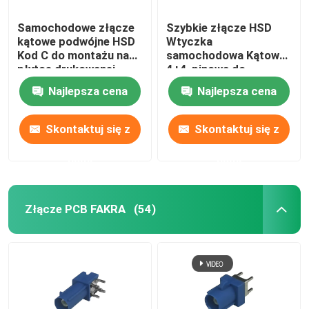
Samochodowe złącze
Szybkie złącze HSD
kątowe podwójne HSD
Wtyczka
Kod C do montażu na
samochodowa Kątowa
płytce drukowanej
4+4-pinowa do
montażu na płytce
Najlepsza cena
Najlepsza cena
drukowanej
Skontaktuj się z
Skontaktuj się z
nami
nami
Złącze PCB FAKRA
(54)