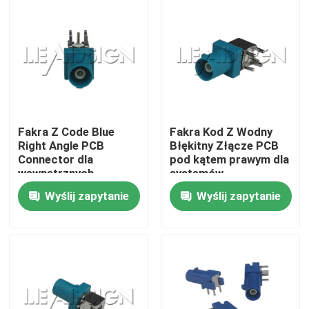
O nas
Wycieczka po fabryce
Kontrola jakości
Fakra Z Code Blue
Fakra Kod Z Wodny
Right Angle PCB
Błękitny Złącze PCB
Connector dla
pod kątem prawym dla
Skontaktuj się z nami
wewnętrznych
systemów
systemów GPS
infotainment
Wyślij zapytanie
Wyślij zapytanie
Poprosić o wycenę
Złącze FAKRA HSD
Złącze PCB FAKRA