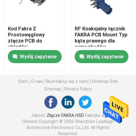
Złącza Mini FAKRA
Kod Fakra Z
RF Koaksjalny łącznik
Prostowęgłowy
FAKRA PCB Mount Typ
Zespół kabla HSD
złącze PCB do
kąta prawego dla
układów
samochodów
komunikacyjnych w
Kabel przedłużający FAKRA
Wyślij zapytanie
Wyślij zapytanie
pojazdach
Kabel koncentryczny FAKRA
Dom
O nas
Skontaktuj się z nami
Desktop Site
Sitemap
Privacy Policy
Adapter antenowy FAKRA
Kabel FAKRA HSD
Jakość
Złącze FAKRA HSD
Fabryka w
Chinach.Copyright © 2026 Shenzhen Leadsign
Automotive Electronics Co,.Ltd. All Rights
Kabel HSD LVDS
Reserved.