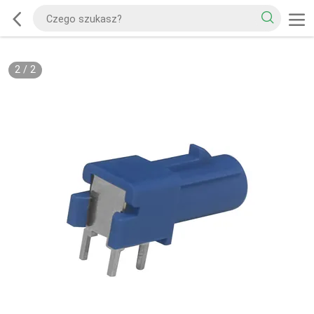
2
/
2