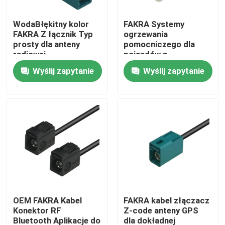
WodaBłękitny kolor
FAKRA Systemy
O nas
FAKRA Z łącznik Typ
ogrzewania
prosty dla anteny
pomocniczego dla
radiowej
pojazdów z
Wycieczka po fabryce
samochodowej
połączkami kablowymi
Wyślij zapytanie
Wyślij zapytanie
Kontrola jakości
Skontaktuj się z nami
Poprosić o wycenę
Złącze FAKRA HSD
OEM FAKRA Kabel
FAKRA kabel złączacz
Konektor RF
Z-code anteny GPS
Złącze PCB FAKRA
Bluetooth Aplikacje do
dla dokładnej